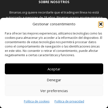
SOBRE NOSOTROS
Binarias.org quiere recordarle que el trading en línea no está
autorizado a menores de 18 años. Binarias.org no asume ninguna
responsabilidad frente a las eventuales pérdidas sufridas
Gestionar consentimiento
relacionadas con la especulación que usted haya podido practicar.
El trading en el mercado de opciones binarias implica riesgos
Para ofrecer las mejores experiencias, utilizamos tecnologías como las
elevados. Usted debe conocer y aceptar estos riesgos, que
cookies para almacenar y/o acceder a la información del dispositivo. El
consentimiento de estas tecnologías nos permitirá procesar datos
aparecen detallados en la sección "Advertencia", antes de realizar
como el comportamiento de navegación o las identificaciones únicas
transacciones bursátiles.
en este sitio. No consentir o retirar el consentimiento, puede afectar
negativamente a ciertas características y funciones.
SÍGUENOS
Aceptar
Denegar
Ver preferencias
SOBRE NOSOTROS
POLÍTICA DE PRIVACIDAD
CONTACTO
Política de cookies
Política de privacidad
DISCLAIMER
SITEMAP
POLÍTICA DE COOKIES (UE)