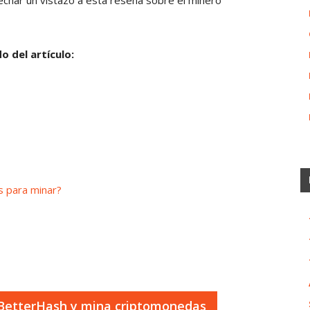
a echar un vistazo a esta
reseña sobre el minero
o del artículo:
s para minar?
 BetterHash y mina criptomonedas