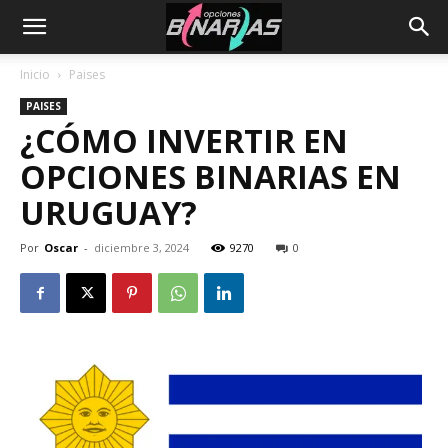
Inicio
Paises
PAISES
¿CÓMO INVERTIR EN
OPCIONES BINARIAS EN
URUGUAY?
Por
Oscar
-
diciembre 3, 2024
9270
0