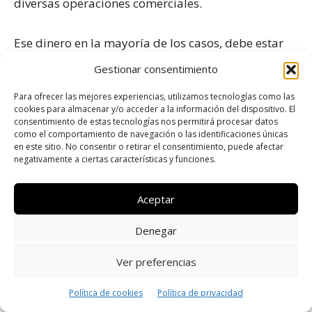
diversas operaciones comerciales.
Ese dinero en la mayoría de los casos, debe estar
ajustado al bolsillo del inversor uruguayo, ya que
Gestionar consentimiento
de esta manera se evitará problemas en las
Para ofrecer las mejores experiencias, utilizamos tecnologías como las
operaciones a futuro.
cookies para almacenar y/o acceder a la información del dispositivo. El
consentimiento de estas tecnologías nos permitirá procesar datos
como el comportamiento de navegación o las identificaciones únicas
A los principiantes se les recomienda seleccionar
en este sitio. No consentir o retirar el consentimiento, puede afectar
negativamente a ciertas características y funciones.
un bróker que les permita hacer depósitos de poca
denominación, esto evita que se ponga en riesgo
Aceptar
una cuantiosa cantidad de dinero, ya que de esta
Denegar
manera el usuario empieza a entender cómo
funcionan las operaciones.
Ver preferencias
En cuanto a las características más resaltantes que
Política de cookies
Política de privacidad