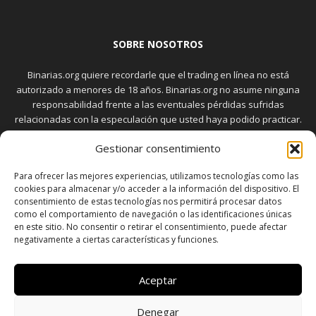
SOBRE NOSOTROS
Binarias.org quiere recordarle que el trading en línea no está
autorizado a menores de 18 años. Binarias.org no asume ninguna
responsabilidad frente a las eventuales pérdidas sufridas
relacionadas con la especulación que usted haya podido practicar.
El trading en el mercado de opciones binarias implica riesgos
Gestionar consentimiento
elevados. Usted debe conocer y aceptar estos riesgos, que
aparecen detallados en la sección "Advertencia", antes de realizar
Para ofrecer las mejores experiencias, utilizamos tecnologías como las
transacciones bursátiles.
cookies para almacenar y/o acceder a la información del dispositivo. El
consentimiento de estas tecnologías nos permitirá procesar datos
como el comportamiento de navegación o las identificaciones únicas
en este sitio. No consentir o retirar el consentimiento, puede afectar
SÍGUENOS
negativamente a ciertas características y funciones.
Aceptar
Denegar