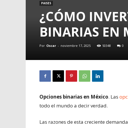
PAISES
¿CÓMO INVER
BINARIAS EN 
Por
Oscar
-
noviembre 17, 2025
50348
0
Opciones binarias en México
. Las
opc
todo el mundo a decir verdad.
Las razones de esta creciente demanda