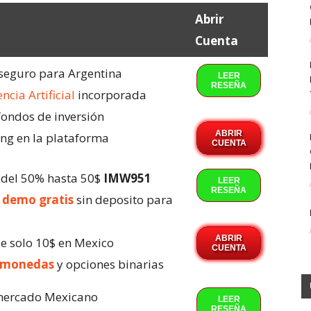
Abrir
Cuenta
 seguro para Argentina
LEER
RESEÑA
encia Artificial
incorporada
fondos de inversión
ABRIR
ng en la plataforma
CUENTA
 del 50% hasta 50$
IMW951
LEER
RESEÑA
 demo gratis
sin deposito para
ABRIR
e solo 10$ en Mexico
CUENTA
omonedas
y opciones binarias
 mercado Mexicano
LEER
RESEÑA