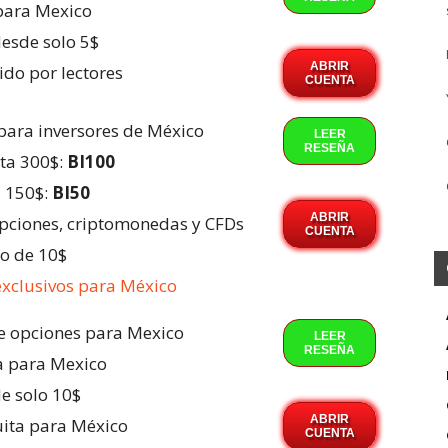
para Mexico
esde solo 5$
ABRIR
ido por lectores
CUENTA
para inversores de México
LEER
RESEÑA
ta 300$:
BI100
a 150$:
BI50
ABRIR
 opciones, criptomonedas y CFDs
CUENTA
o de 10$
xclusivos para México
de opciones para Mexico
LEER
RESEÑA
a para Mexico
e solo 10$
ABRIR
ita para México
CUENTA