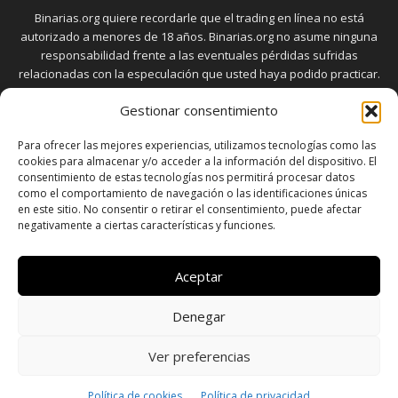
Binarias.org quiere recordarle que el trading en línea no está
autorizado a menores de 18 años. Binarias.org no asume ninguna
responsabilidad frente a las eventuales pérdidas sufridas
relacionadas con la especulación que usted haya podido practicar.
El trading en el mercado de opciones binarias implica riesgos
Gestionar consentimiento
elevados. Usted debe conocer y aceptar estos riesgos, que
aparecen detallados en la sección "Advertencia", antes de realizar
Para ofrecer las mejores experiencias, utilizamos tecnologías como las
transacciones bursátiles.
cookies para almacenar y/o acceder a la información del dispositivo. El
consentimiento de estas tecnologías nos permitirá procesar datos
como el comportamiento de navegación o las identificaciones únicas
en este sitio. No consentir o retirar el consentimiento, puede afectar
SÍGUENOS
negativamente a ciertas características y funciones.
Aceptar
Denegar
SOBRE NOSOTROS
POLÍTICA DE PRIVACIDAD
CONTACTO
DISCLAIMER
SITEMAP
POLÍTICA DE COOKIES (UE)
Ver preferencias
© Copyright © 2026 - Todos los derechos reservados a
Política de cookies
Política de privacidad