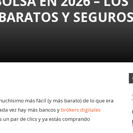
BOLSA EN 2026 – LOS
BARATOS Y SEGUROS
muchísimo más fácil (y más barato) de lo que era
cada vez hay más bancos y
brókers digitales
es un par de clics y ya estás comprando