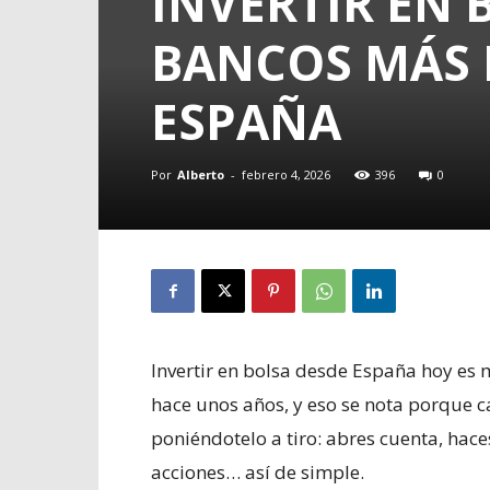
INVERTIR EN 
BANCOS MÁS 
ESPAÑA
Por
Alberto
-
febrero 4, 2026
396
0
Invertir en bolsa desde España hoy es 
hace unos años, y eso se nota porque 
poniéndotelo a tiro: abres cuenta, hac
acciones… así de simple.