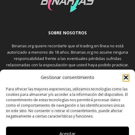
SOBRE NOSOTROS
Binarias.org quiere recordarle que el trading en línea no está
autorizado a menores de 18 años. Binarias.org no asume ninguna
responsabilidad frente a las eventuales pérdidas sufridas
relacionadas con la especulación que usted haya podido practicar.
El trading en el mercado de opciones binarias implica riesgos
Gestionar consentimiento
elevados. Usted debe conocer y aceptar estos riesgos, que
aparecen detallados en la sección "Advertencia", antes de realizar
Para ofrecer las mejores experiencias, utilizamos tecnologías como las
transacciones bursátiles.
cookies para almacenar y/o acceder a la información del dispositivo. El
consentimiento de estas tecnologías nos permitirá procesar datos
como el comportamiento de navegación o las identificaciones únicas
en este sitio. No consentir o retirar el consentimiento, puede afectar
SÍGUENOS
negativamente a ciertas características y funciones.
Aceptar