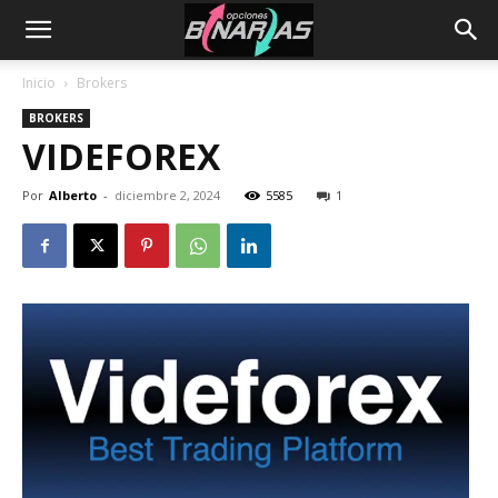
Inicio
Brokers
BROKERS
VIDEFOREX
Por
Alberto
-
diciembre 2, 2024
5585
1