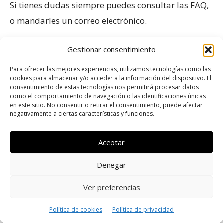
Si tienes dudas siempre puedes consultar las FAQ,
o mandarles un correo electrónico.
También está la opción de que te devuelvan la
Gestionar consentimiento
llamada. Pero si hay algo que caracteriza a este
Para ofrecer las mejores experiencias, utilizamos tecnologías como las
cookies para almacenar y/o acceder a la información del dispositivo. El
bróker entre otros es su exclusivo servicio de
consentimiento de estas tecnologías nos permitirá procesar datos
atención al cliente por video chat, disponible las
como el comportamiento de navegación o las identificaciones únicas
en este sitio. No consentir o retirar el consentimiento, puede afectar
24/7.
negativamente a ciertas características y funciones.
Abre una cuenta demo gratis sin deposito
Aceptar
ahora en Videforex
Denegar
DETALLES TÉCNICOS DEL BROKER
Ver preferencias
Déposito mínimo: 250$€
Política de cookies
Política de privacidad