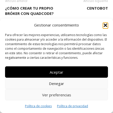
Artículo anterior
Artículo siguiente
¿CÓMO CREAR TU PROPIO
CENTOBOT
BRÓKER CON QUADCODE?
Gestionar consentimiento
Para ofrecer las mejores experiencias, utilizamos tecnologías como las
cookies para almacenar y/o acceder a la información del dispositivo. El
consentimiento de estas tecnologías nos permitirá procesar datos
como el comportamiento de navegación o las identificaciones únicas
en este sitio. No consentir o retirar el consentimiento, puede afectar
negativamente a ciertas características y funciones.
Alberto
Director y desarrollador de emprendimientos online.
Aceptar
Especialista en inversiones financieras como forex, stocks,
criptomonedas. Investigador de nuevos mercados disponibles
Denegar
a personas con cocimiento financiero.
Ver preferencias
Política de cookies
Política de privacidad
ARTÍCULOS RELACIONADOS
MÁS DEL AUTOR