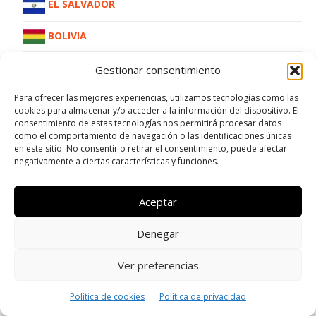
EL SALVADOR
BOLIVIA
COLOMBIA
Gestionar consentimiento
CHILE
Para ofrecer las mejores experiencias, utilizamos tecnologías como las
cookies para almacenar y/o acceder a la información del dispositivo. El
consentimiento de estas tecnologías nos permitirá procesar datos
PUERTO RICO
como el comportamiento de navegación o las identificaciones únicas
en este sitio. No consentir o retirar el consentimiento, puede afectar
ECUADOR
negativamente a ciertas características y funciones.
PERÚ
Aceptar
COSTA RICA
Denegar
HONDURAS
Ver preferencias
REPÚBLICA DOMINICANA
Política de cookies
Política de privacidad
NICARAGUA