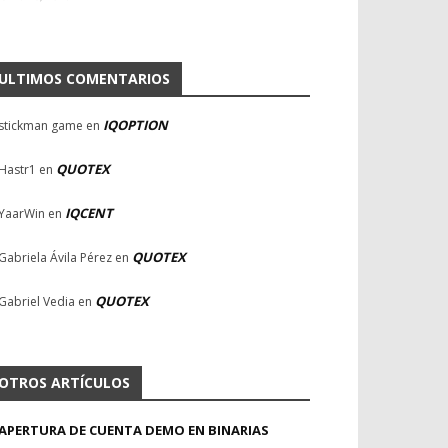
ULTIMOS COMENTARIOS
IQOPTION
stickman game
en
QUOTEX
Hastr1
en
IQCENT
YaarWin
en
QUOTEX
Gabriela Ávila Pérez
en
QUOTEX
Gabriel Vedia
en
OTROS ARTÍCULOS
APERTURA DE CUENTA DEMO EN BINARIAS