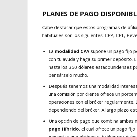
PLANES DE PAGO DISPONIBL
Cabe destacar que estos programas de afili
habituales son los siguientes: CPA, CPL, Reve
La
modalidad CPA
supone un pago fijo po
con tu ayuda y haga su primer depósito.
hasta los 350 dólares estadounidenses por
pensárselo mucho.
Después tenemos una modalidad interesa
una comisión por cliente ofrece un porcent
operaciones con el bróker regularmente. 
dependiendo del bróker. A largo plazo es
Una opción de pago que combina ambas 
pago Híbrido
, el cual ofrece un pago fi
ganancias que obtiene el bróker por dicho 