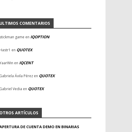
ULTIMOS COMENTARIOS
IQOPTION
stickman game
en
QUOTEX
Hastr1
en
IQCENT
YaarWin
en
QUOTEX
Gabriela Ávila Pérez
en
QUOTEX
Gabriel Vedia
en
OTROS ARTÍCULOS
APERTURA DE CUENTA DEMO EN BINARIAS