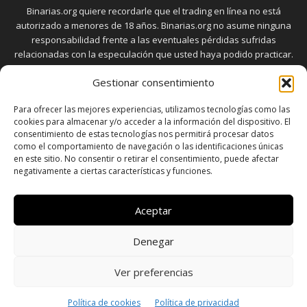
Binarias.org quiere recordarle que el trading en línea no está
autorizado a menores de 18 años. Binarias.org no asume ninguna
responsabilidad frente a las eventuales pérdidas sufridas
relacionadas con la especulación que usted haya podido practicar.
El trading en el mercado de opciones binarias implica riesgos
Gestionar consentimiento
elevados. Usted debe conocer y aceptar estos riesgos, que
aparecen detallados en la sección "Advertencia", antes de realizar
Para ofrecer las mejores experiencias, utilizamos tecnologías como las
transacciones bursátiles.
cookies para almacenar y/o acceder a la información del dispositivo. El
consentimiento de estas tecnologías nos permitirá procesar datos
como el comportamiento de navegación o las identificaciones únicas
en este sitio. No consentir o retirar el consentimiento, puede afectar
SÍGUENOS
negativamente a ciertas características y funciones.
Aceptar
Denegar
SOBRE NOSOTROS
POLÍTICA DE PRIVACIDAD
CONTACTO
DISCLAIMER
SITEMAP
POLÍTICA DE COOKIES (UE)
Ver preferencias
© Copyright © 2026 - Todos los derechos reservados a
Política de cookies
Política de privacidad
www.binarias.org