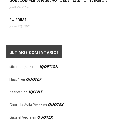
GUÍA COMPLETA PARA AUTOMATIZAR TU INVERSIÓN
julio 21, 2026
PU PRIME
junio 28, 2026
ULTIMOS COMENTARIOS
IQOPTION
stickman game
en
QUOTEX
Hastr1
en
IQCENT
YaarWin
en
QUOTEX
Gabriela Ávila Pérez
en
QUOTEX
Gabriel Vedia
en