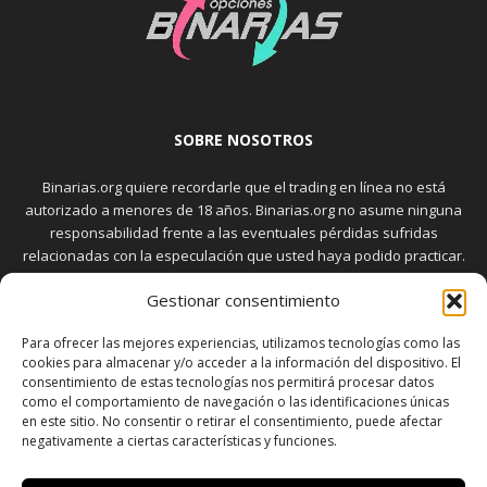
SOBRE NOSOTROS
Binarias.org quiere recordarle que el trading en línea no está
autorizado a menores de 18 años. Binarias.org no asume ninguna
responsabilidad frente a las eventuales pérdidas sufridas
relacionadas con la especulación que usted haya podido practicar.
El trading en el mercado de opciones binarias implica riesgos
Gestionar consentimiento
elevados. Usted debe conocer y aceptar estos riesgos, que
aparecen detallados en la sección "Advertencia", antes de realizar
Para ofrecer las mejores experiencias, utilizamos tecnologías como las
transacciones bursátiles.
cookies para almacenar y/o acceder a la información del dispositivo. El
consentimiento de estas tecnologías nos permitirá procesar datos
como el comportamiento de navegación o las identificaciones únicas
en este sitio. No consentir o retirar el consentimiento, puede afectar
SÍGUENOS
negativamente a ciertas características y funciones.