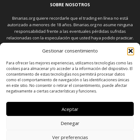
SOBRE NOSOTROS
Binarias.org quiere recordarle que el trading en línea no está
autorizado a menores de 18 años. Binarias.org no asume ninguna
responsabilidad frente a las eventuales pérdidas sufridas
relacionadas con la especulación que usted haya podido practicar.
El trading en el mercado de opciones binarias implica riesgos
Gestionar consentimiento
elevados. Usted debe conocer y aceptar estos riesgos, que
aparecen detallados en la sección "Advertencia", antes de realizar
Para ofrecer las mejores experiencias, utilizamos tecnologías como las
transacciones bursátiles.
cookies para almacenar y/o acceder a la información del dispositivo. El
consentimiento de estas tecnologías nos permitirá procesar datos
como el comportamiento de navegación o las identificaciones únicas
en este sitio. No consentir o retirar el consentimiento, puede afectar
SÍGUENOS
negativamente a ciertas características y funciones.
Aceptar
Denegar
SOBRE NOSOTROS
POLÍTICA DE PRIVACIDAD
CONTACTO
DISCLAIMER
SITEMAP
POLÍTICA DE COOKIES (UE)
Ver preferencias