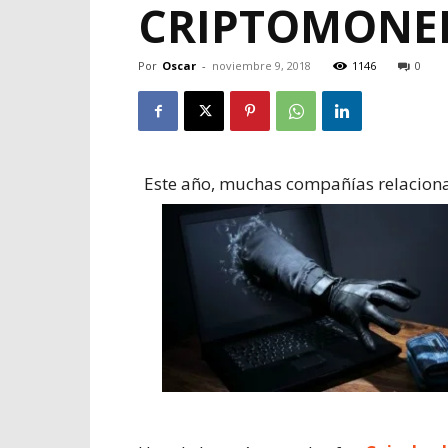
CRIPTOMONED
Por
Oscar
-
noviembre 9, 2018
1146
0
Este año, muchas compañías relaciona