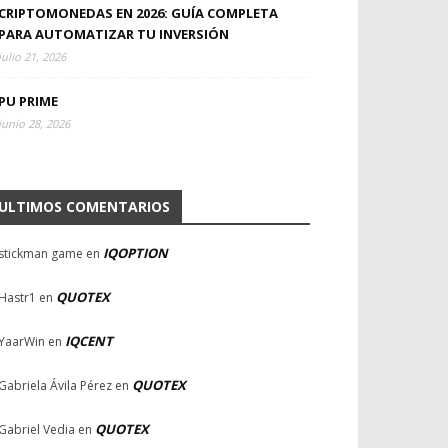
CRIPTOMONEDAS EN 2026: GUÍA COMPLETA
PARA AUTOMATIZAR TU INVERSIÓN
julio 21, 2026
PU PRIME
junio 28, 2026
ULTIMOS COMENTARIOS
IQOPTION
stickman game
en
QUOTEX
Hastr1
en
IQCENT
YaarWin
en
QUOTEX
Gabriela Ávila Pérez
en
QUOTEX
Gabriel Vedia
en