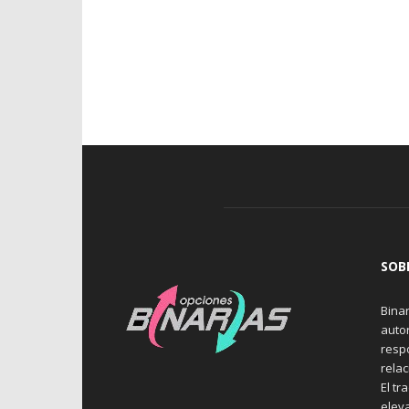
SOB
Binar
auto
resp
rela
El tr
elev