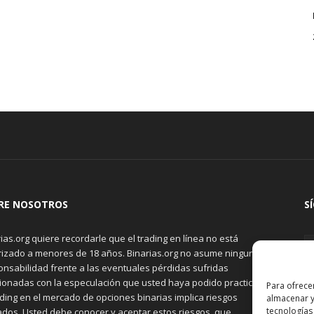
RE NOSOTROS
S
ias.org quiere recordarle que el trading en línea no está
rizado a menores de 18 años. Binarias.org no asume ninguna
onsabilidad frente a las eventuales pérdidas sufridas
cionadas con la especulación que usted haya podido practicar.
Para ofrece
ading en el mercado de opciones binarias implica riesgos
almacenar y
tecnologías
ados. Usted debe conocer y aceptar estos riesgos, que