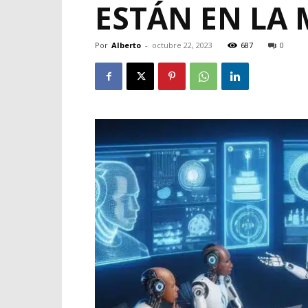
ESTÁN EN LA 
Por
Alberto
-
octubre 22, 2023
687
0