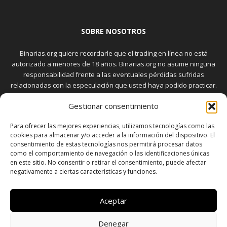
SOBRE NOSOTROS
Binarias.org quiere recordarle que el trading en línea no está
autorizado a menores de 18 años. Binarias.org no asume ninguna
responsabilidad frente a las eventuales pérdidas sufridas
relacionadas con la especulación que usted haya podido practicar.
El trading en el mercado de opciones binarias implica riesgos
Gestionar consentimiento
elevados. Usted debe conocer y aceptar estos riesgos, que
aparecen detallados en la sección "Advertencia", antes de realizar
Para ofrecer las mejores experiencias, utilizamos tecnologías como las
transacciones bursátiles.
cookies para almacenar y/o acceder a la información del dispositivo. El
consentimiento de estas tecnologías nos permitirá procesar datos
como el comportamiento de navegación o las identificaciones únicas
en este sitio. No consentir o retirar el consentimiento, puede afectar
SÍGUENOS
negativamente a ciertas características y funciones.
Aceptar
Denegar