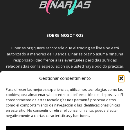
SOBRE NOSOTROS
Binarias.org quiere recordarle que el trading en línea no está
autorizado a menores de 18 años. Binarias.org no asume ninguna
responsabilidad frente a las eventuales pérdidas sufridas
relacionadas con la especulación que usted haya podido practicar.
El trading en el mercado de opciones binarias implica riesgos
Gestionar consentimiento
elevados. Usted debe conocer y aceptar estos riesgos, que
aparecen detallados en la sección "Advertencia", antes de realizar
Para ofrecer las mejores experiencias, utilizamos tecnologías como las
transacciones bursátiles.
cookies para almacenar y/o acceder a la información del dispositivo. El
consentimiento de estas tecnologías nos permitirá procesar datos
como el comportamiento de navegación o las identificaciones únicas
en este sitio. No consentir o retirar el consentimiento, puede afectar
SÍGUENOS
negativamente a ciertas características y funciones.