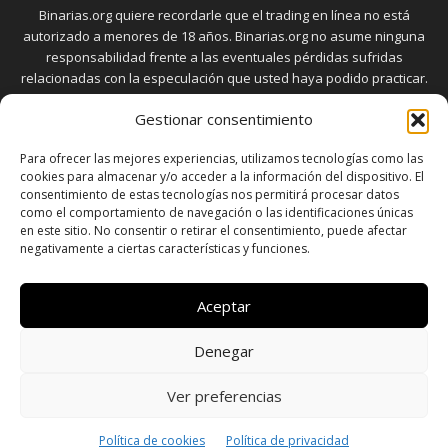
Binarias.org quiere recordarle que el trading en línea no está
autorizado a menores de 18 años. Binarias.org no asume ninguna
responsabilidad frente a las eventuales pérdidas sufridas
relacionadas con la especulación que usted haya podido practicar.
El trading en el mercado de opciones binarias implica riesgos
Gestionar consentimiento
elevados. Usted debe conocer y aceptar estos riesgos, que
aparecen detallados en la sección "Advertencia", antes de realizar
Para ofrecer las mejores experiencias, utilizamos tecnologías como las
transacciones bursátiles.
cookies para almacenar y/o acceder a la información del dispositivo. El
consentimiento de estas tecnologías nos permitirá procesar datos
como el comportamiento de navegación o las identificaciones únicas
en este sitio. No consentir o retirar el consentimiento, puede afectar
SÍGUENOS
negativamente a ciertas características y funciones.
Aceptar
Denegar
SOBRE NOSOTROS
POLÍTICA DE PRIVACIDAD
CONTACTO
DISCLAIMER
SITEMAP
POLÍTICA DE COOKIES (UE)
Ver preferencias
© Copyright © 2026 - Todos los derechos reservados a
Política de cookies
Política de privacidad
www.binarias.org