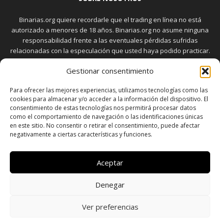
Binarias.org quiere recordarle que el trading en línea no está
autorizado a menores de 18 años. Binarias.org no asume ninguna
responsabilidad frente a las eventuales pérdidas sufridas
relacionadas con la especulación que usted haya podido practicar.
El trading en el mercado de opciones binarias implica riesgos
Gestionar consentimiento
elevados. Usted debe conocer y aceptar estos riesgos, que
aparecen detallados en la sección "Advertencia", antes de realizar
Para ofrecer las mejores experiencias, utilizamos tecnologías como las
transacciones bursátiles.
cookies para almacenar y/o acceder a la información del dispositivo. El
consentimiento de estas tecnologías nos permitirá procesar datos
como el comportamiento de navegación o las identificaciones únicas
en este sitio. No consentir o retirar el consentimiento, puede afectar
SÍGUENOS
negativamente a ciertas características y funciones.
Aceptar
Denegar
SOBRE NOSOTROS
POLÍTICA DE PRIVACIDAD
CONTACTO
DISCLAIMER
SITEMAP
POLÍTICA DE COOKIES (UE)
Ver preferencias