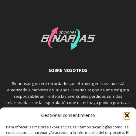
SOBRE NOSOTROS
Binarias.org quiere recordarle que el trading en línea no está
autorizado a menores de 18 años. Binarias.org no asume ninguna
responsabilidad frente a las eventuales pérdidas sufridas
relacionadas con la especulación que usted haya podido practicar.
El trading en el mercado de opciones binarias implica riesgos
Gestionar consentimiento
elevados. Usted debe conocer y aceptar estos riesgos, que
aparecen detallados en la sección "Advertencia", antes de realizar
Para ofrecer las mejores experiencias, utilizamos tecnologías como las
transacciones bursátiles.
cookies para almacenar y/o acceder a la información del dispositivo. El