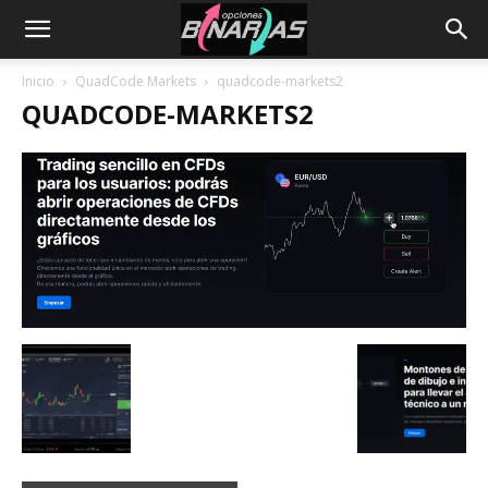
Inicio
QuadCode Markets
quadcode-markets2
QUADCODE-MARKETS2