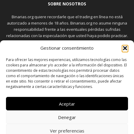
SOBRE NOSOTROS
Binarias.org quiere recordarle que el trading en línea no está
autorizado a menores de 18 años. Binarias.org no asume ninguna
responsabilidad frente a las eventuales pérdidas sufridas
relacionadas con la especulación que usted haya podido practicar.
El trading en el mercado de opciones binarias implica riesgos
Gestionar consentimiento
elevados. Usted debe conocer y aceptar estos riesgos, que
aparecen detallados en la sección "Advertencia", antes de realizar
Para ofrecer las mejores experiencias, utilizamos tecnologías como las
transacciones bursátiles.
cookies para almacenar y/o acceder a la información del dispositivo. El
consentimiento de estas tecnologías nos permitirá procesar datos
como el comportamiento de navegación o las identificaciones únicas
en este sitio. No consentir o retirar el consentimiento, puede afectar
SÍGUENOS
negativamente a ciertas características y funciones.
Aceptar
Denegar
SOBRE NOSOTROS
POLÍTICA DE PRIVACIDAD
CONTACTO
DISCLAIMER
SITEMAP
POLÍTICA DE COOKIES (UE)
Ver preferencias