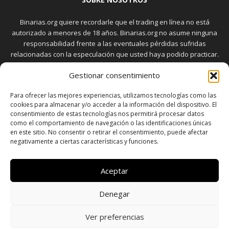
Binarias.org quiere recordarle que el trading en línea no está
autorizado a menores de 18 años. Binarias.org no asume ninguna
responsabilidad frente a las eventuales pérdidas sufridas
relacionadas con la especulación que usted haya podido practicar.
El trading en el mercado de opciones binarias implica riesgos
Gestionar consentimiento
elevados. Usted debe conocer y aceptar estos riesgos, que
aparecen detallados en la sección "Advertencia", antes de realizar
Para ofrecer las mejores experiencias, utilizamos tecnologías como las
transacciones bursátiles.
cookies para almacenar y/o acceder a la información del dispositivo. El
consentimiento de estas tecnologías nos permitirá procesar datos
como el comportamiento de navegación o las identificaciones únicas
en este sitio. No consentir o retirar el consentimiento, puede afectar
SÍGUENOS
negativamente a ciertas características y funciones.
Aceptar
Denegar
SOBRE NOSOTROS
POLÍTICA DE PRIVACIDAD
CONTACTO
DISCLAIMER
SITEMAP
POLÍTICA DE COOKIES (UE)
Ver preferencias