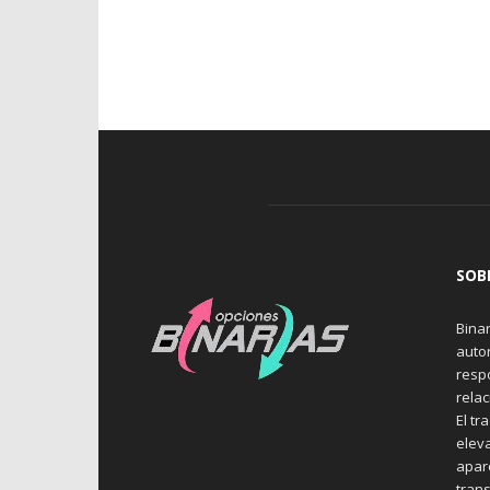
SOB
Binar
auto
resp
rela
El tr
elev
apare
trans