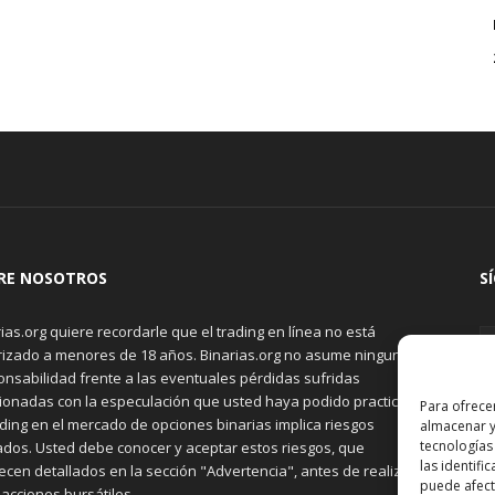
RE NOSOTROS
S
ias.org quiere recordarle que el trading en línea no está
rizado a menores de 18 años. Binarias.org no asume ninguna
onsabilidad frente a las eventuales pérdidas sufridas
cionadas con la especulación que usted haya podido practicar.
Para ofrece
ading en el mercado de opciones binarias implica riesgos
almacenar y
tecnologías
ados. Usted debe conocer y aceptar estos riesgos, que
las identifi
cen detallados en la sección "Advertencia", antes de realizar
puede afecta
acciones bursátiles.