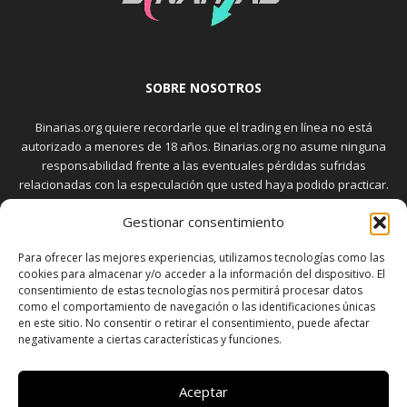
SOBRE NOSOTROS
Binarias.org quiere recordarle que el trading en línea no está
autorizado a menores de 18 años. Binarias.org no asume ninguna
responsabilidad frente a las eventuales pérdidas sufridas
relacionadas con la especulación que usted haya podido practicar.
El trading en el mercado de opciones binarias implica riesgos
Gestionar consentimiento
elevados. Usted debe conocer y aceptar estos riesgos, que
aparecen detallados en la sección "Advertencia", antes de realizar
Para ofrecer las mejores experiencias, utilizamos tecnologías como las
transacciones bursátiles.
cookies para almacenar y/o acceder a la información del dispositivo. El
consentimiento de estas tecnologías nos permitirá procesar datos
como el comportamiento de navegación o las identificaciones únicas
en este sitio. No consentir o retirar el consentimiento, puede afectar
SÍGUENOS
negativamente a ciertas características y funciones.
Aceptar