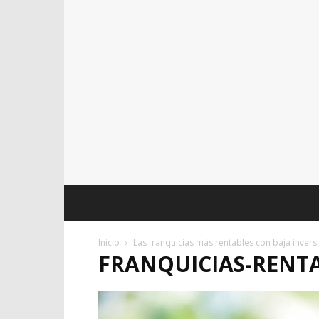
Inicio
Las franquicias más rentables con baja invers
FRANQUICIAS-RENT