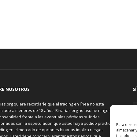
RE NOSOTROS
S
ias.org quiere recordarle que el trading en línea no está
rizado a menores de 18 años. Binarias.org no asume ninguna
onsabilidad frente a las eventuales pérdidas sufridas
cionadas con la especulación que usted haya podido practicar.
Para ofrece
ading en el mercado de opciones binarias implica riesgos
almacenar y
tecnologías
ados. Usted debe conocer y aceptar estos riesgos, que