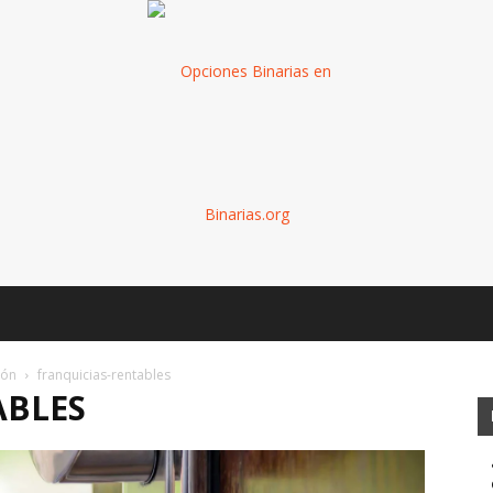
Binarias
ión
franquicias-rentables
ABLES