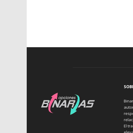
SOB
Binar
auto
resp
rela
El tr
elev