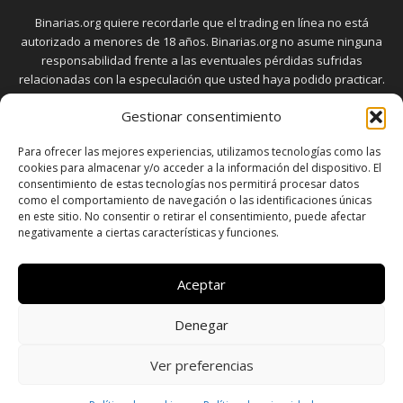
Binarias.org quiere recordarle que el trading en línea no está
autorizado a menores de 18 años. Binarias.org no asume ninguna
responsabilidad frente a las eventuales pérdidas sufridas
relacionadas con la especulación que usted haya podido practicar.
El trading en el mercado de opciones binarias implica riesgos
Gestionar consentimiento
elevados. Usted debe conocer y aceptar estos riesgos, que
aparecen detallados en la sección "Advertencia", antes de realizar
Para ofrecer las mejores experiencias, utilizamos tecnologías como las
transacciones bursátiles.
cookies para almacenar y/o acceder a la información del dispositivo. El
consentimiento de estas tecnologías nos permitirá procesar datos
como el comportamiento de navegación o las identificaciones únicas
en este sitio. No consentir o retirar el consentimiento, puede afectar
SÍGUENOS
negativamente a ciertas características y funciones.
Aceptar
Denegar
SOBRE NOSOTROS
POLÍTICA DE PRIVACIDAD
CONTACTO
DISCLAIMER
SITEMAP
POLÍTICA DE COOKIES (UE)
Ver preferencias
© Copyright © 2026 - Todos los derechos reservados a