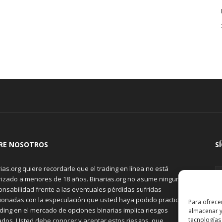
RE NOSOTROS
S
ias.org quiere recordarle que el trading en línea no está
rizado a menores de 18 años. Binarias.org no asume ninguna
onsabilidad frente a las eventuales pérdidas sufridas
cionadas con la especulación que usted haya podido practicar.
Para ofrece
ading en el mercado de opciones binarias implica riesgos
almacenar y
tecnologías
ados. Usted debe conocer y aceptar estos riesgos, que