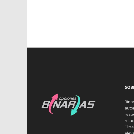
SOB
Binar
auto
resp
rela
El tr
elev