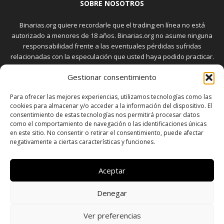
SOBRE NOSOTROS
Binarias.org quiere recordarle que el trading en línea no está
autorizado a menores de 18 años. Binarias.org no asume ninguna
responsabilidad frente a las eventuales pérdidas sufridas
relacionadas con la especulación que usted haya podido practicar.
El trading en el mercado de opciones binarias implica riesgos
Gestionar consentimiento
elevados. Usted debe conocer y aceptar estos riesgos, que
aparecen detallados en la sección "Advertencia", antes de realizar
Para ofrecer las mejores experiencias, utilizamos tecnologías como las
transacciones bursátiles.
cookies para almacenar y/o acceder a la información del dispositivo. El
consentimiento de estas tecnologías nos permitirá procesar datos
como el comportamiento de navegación o las identificaciones únicas
en este sitio. No consentir o retirar el consentimiento, puede afectar
SÍGUENOS
negativamente a ciertas características y funciones.
Aceptar
Denegar
SOBRE NOSOTROS
POLÍTICA DE PRIVACIDAD
CONTACTO
DISCLAIMER
SITEMAP
POLÍTICA DE COOKIES (UE)
Ver preferencias