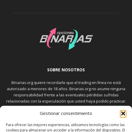
SOBRE NOSOTROS
Binarias.org quiere recordarle que el trading en línea no está
autorizado a menores de 18 años. Binarias.org no asume ninguna
responsabilidad frente a las eventuales pérdidas sufridas
relacionadas con la especulación que usted haya podido practicar.
El trading en el mercado de opciones binarias implica riesgos
Gestionar consentimiento
elevados. Usted debe conocer y aceptar estos riesgos, que
aparecen detallados en la sección "Advertencia", antes de realizar
Para ofrecer las mejores experiencias, utilizamos tecnologías como las
transacciones bursátiles.
cookies para almacenar y/o acceder a la información del dispositivo. El