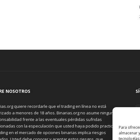
RE NOSOTROS
S
ias.org quiere recordarle que el trading en línea no está
rizado a menores de 18 años. Binarias.org no asume ninguna
onsabilidad frente a las eventuales pérdidas sufridas
cionadas con la especulación que usted haya podido practicar.
Para ofrece
ading en el mercado de opciones binarias implica riesgos
almacenar y
tecnologías
ados. Usted debe conocer y aceptar estos riesgos, que