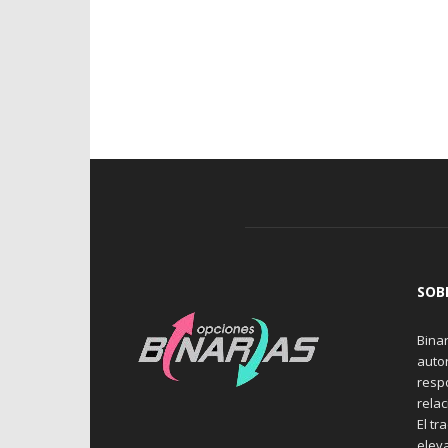
SOB
Binar
auto
resp
rela
El tr
elev