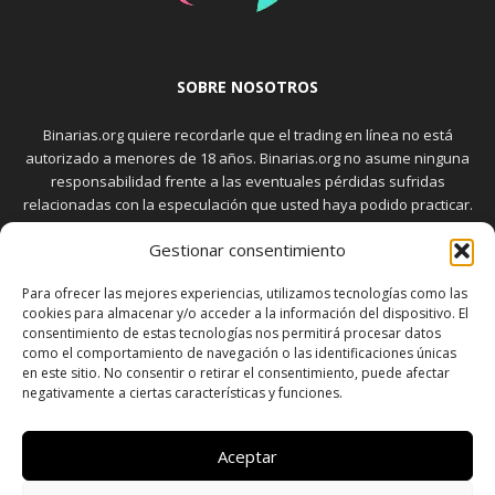
SOBRE NOSOTROS
Binarias.org quiere recordarle que el trading en línea no está
autorizado a menores de 18 años. Binarias.org no asume ninguna
responsabilidad frente a las eventuales pérdidas sufridas
relacionadas con la especulación que usted haya podido practicar.
El trading en el mercado de opciones binarias implica riesgos
Gestionar consentimiento
elevados. Usted debe conocer y aceptar estos riesgos, que
aparecen detallados en la sección "Advertencia", antes de realizar
Para ofrecer las mejores experiencias, utilizamos tecnologías como las
transacciones bursátiles.
cookies para almacenar y/o acceder a la información del dispositivo. El
consentimiento de estas tecnologías nos permitirá procesar datos
como el comportamiento de navegación o las identificaciones únicas
en este sitio. No consentir o retirar el consentimiento, puede afectar
SÍGUENOS
negativamente a ciertas características y funciones.
Aceptar