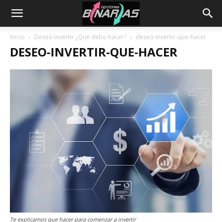
Inicio
Deseo invertir ¿Qué debo hacer?
deseo-invertir-que-hacer
DESEO-INVERTIR-QUE-HACER
Te explicamos que hacer para comenzar a invertir