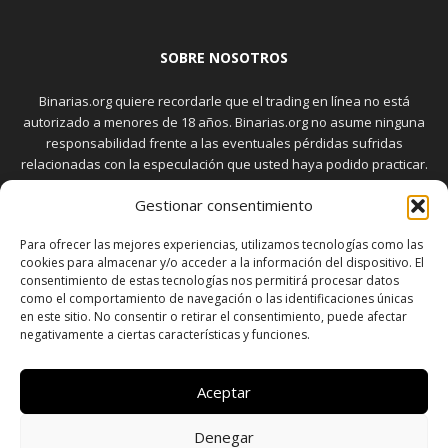
SOBRE NOSOTROS
Binarias.org quiere recordarle que el trading en línea no está
autorizado a menores de 18 años. Binarias.org no asume ninguna
responsabilidad frente a las eventuales pérdidas sufridas
relacionadas con la especulación que usted haya podido practicar.
El trading en el mercado de opciones binarias implica riesgos
Gestionar consentimiento
elevados. Usted debe conocer y aceptar estos riesgos, que
aparecen detallados en la sección "Advertencia", antes de realizar
Para ofrecer las mejores experiencias, utilizamos tecnologías como las
transacciones bursátiles.
cookies para almacenar y/o acceder a la información del dispositivo. El
consentimiento de estas tecnologías nos permitirá procesar datos
como el comportamiento de navegación o las identificaciones únicas
en este sitio. No consentir o retirar el consentimiento, puede afectar
SÍGUENOS
negativamente a ciertas características y funciones.
Aceptar
Denegar