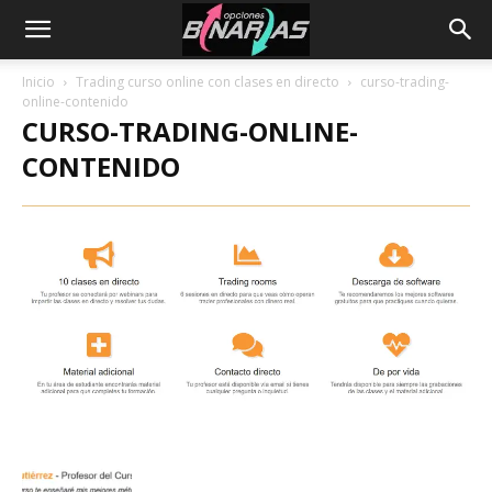
Inicio
Trading curso online con clases en directo
curso-trading-
online-contenido
CURSO-TRADING-ONLINE-
CONTENIDO