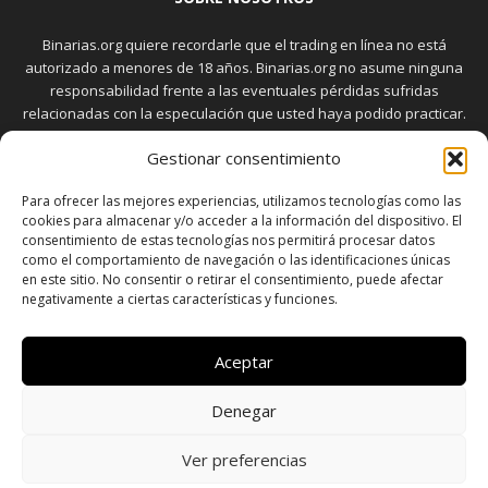
Binarias.org quiere recordarle que el trading en línea no está
autorizado a menores de 18 años. Binarias.org no asume ninguna
responsabilidad frente a las eventuales pérdidas sufridas
relacionadas con la especulación que usted haya podido practicar.
El trading en el mercado de opciones binarias implica riesgos
Gestionar consentimiento
elevados. Usted debe conocer y aceptar estos riesgos, que
aparecen detallados en la sección "Advertencia", antes de realizar
Para ofrecer las mejores experiencias, utilizamos tecnologías como las
transacciones bursátiles.
cookies para almacenar y/o acceder a la información del dispositivo. El
consentimiento de estas tecnologías nos permitirá procesar datos
como el comportamiento de navegación o las identificaciones únicas
en este sitio. No consentir o retirar el consentimiento, puede afectar
SÍGUENOS
negativamente a ciertas características y funciones.
Aceptar
Denegar
SOBRE NOSOTROS
POLÍTICA DE PRIVACIDAD
CONTACTO
DISCLAIMER
SITEMAP
POLÍTICA DE COOKIES (UE)
Ver preferencias