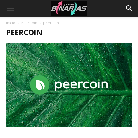
Inicio
PeerCoin
peercoin
PEERCOIN