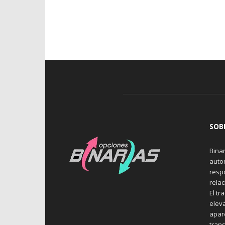
SOB
Binar
auto
resp
rela
El tr
elev
apare
trans