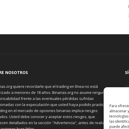
RE NOSOTROS
S
ias.org quiere recordarle que el trading en línea no está
rizado a menores de 18 años. Binarias.org no asume ninguna
onsabilidad frente a las eventuales pérdidas sufridas
cionadas con la especulación que usted haya podido practicar.
Para ofrece
ading en el mercado de opciones binarias implica riesgos
almacenar y
tecnologías
ados. Usted debe conocer y aceptar estos riesgos, que
las identifi
cen detallados en la sección "Advertencia", antes de realizar
puede afecta
acciones bursátiles.