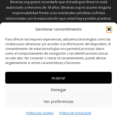
Binarias.org quiere recordarle que el trading en línea no está
autorizado a menores de 18 años. Binarias.org no asume ninguna
responsabilidad frente a las eventuales pérdidas sufridas
relacionadas con la especulación que usted haya podido practicar.
El trading en el mercado de opciones binarias implica riesgos
Gestionar consentimiento
elevados. Usted debe conocer y aceptar estos riesgos, que
aparecen detallados en la sección "Advertencia", antes de realizar
Para ofrecer las mejores experiencias, utilizamos tecnologías como las
transacciones bursátiles.
cookies para almacenar y/o acceder a la información del dispositivo. El
consentimiento de estas tecnologías nos permitirá procesar datos
como el comportamiento de navegación o las identificaciones únicas
en este sitio. No consentir o retirar el consentimiento, puede afectar
SÍGUENOS
negativamente a ciertas características y funciones.
Aceptar
Denegar
SOBRE NOSOTROS
POLÍTICA DE PRIVACIDAD
CONTACTO
DISCLAIMER
SITEMAP
POLÍTICA DE COOKIES (UE)
Ver preferencias
© Copyright © 2026 - Todos los derechos reservados a
Política de cookies
Política de privacidad
www.binarias.org