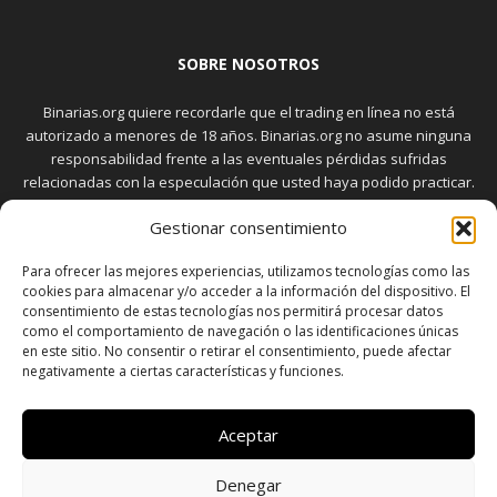
SOBRE NOSOTROS
Binarias.org quiere recordarle que el trading en línea no está
autorizado a menores de 18 años. Binarias.org no asume ninguna
responsabilidad frente a las eventuales pérdidas sufridas
relacionadas con la especulación que usted haya podido practicar.
El trading en el mercado de opciones binarias implica riesgos
Gestionar consentimiento
elevados. Usted debe conocer y aceptar estos riesgos, que
aparecen detallados en la sección "Advertencia", antes de realizar
Para ofrecer las mejores experiencias, utilizamos tecnologías como las
transacciones bursátiles.
cookies para almacenar y/o acceder a la información del dispositivo. El
consentimiento de estas tecnologías nos permitirá procesar datos
como el comportamiento de navegación o las identificaciones únicas
en este sitio. No consentir o retirar el consentimiento, puede afectar
SÍGUENOS
negativamente a ciertas características y funciones.
Aceptar
Denegar