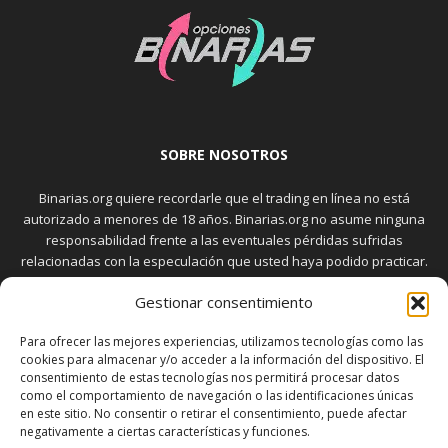
SOBRE NOSOTROS
Binarias.org quiere recordarle que el trading en línea no está
autorizado a menores de 18 años. Binarias.org no asume ninguna
responsabilidad frente a las eventuales pérdidas sufridas
relacionadas con la especulación que usted haya podido practicar.
El trading en el mercado de opciones binarias implica riesgos
Gestionar consentimiento
elevados. Usted debe conocer y aceptar estos riesgos, que
aparecen detallados en la sección "Advertencia", antes de realizar
Para ofrecer las mejores experiencias, utilizamos tecnologías como las
transacciones bursátiles.
cookies para almacenar y/o acceder a la información del dispositivo. El
consentimiento de estas tecnologías nos permitirá procesar datos
como el comportamiento de navegación o las identificaciones únicas
en este sitio. No consentir o retirar el consentimiento, puede afectar
SÍGUENOS
negativamente a ciertas características y funciones.