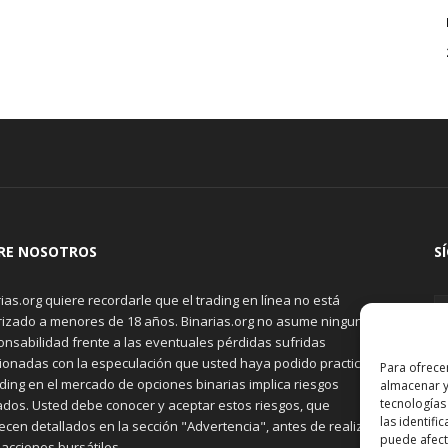
RE NOSOTROS
S
ias.org quiere recordarle que el trading en línea no está
rizado a menores de 18 años. Binarias.org no asume ninguna
onsabilidad frente a las eventuales pérdidas sufridas
cionadas con la especulación que usted haya podido practicar.
Para ofrece
ading en el mercado de opciones binarias implica riesgos
almacenar y
tecnologías
ados. Usted debe conocer y aceptar estos riesgos, que
las identifi
cen detallados en la sección "Advertencia", antes de realizar
puede afecta
acciones bursátiles.