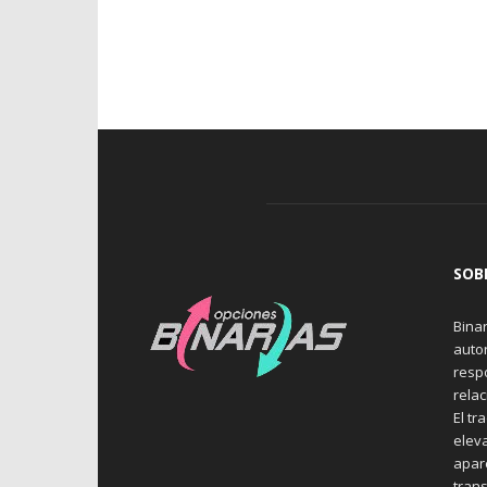
SOB
Binar
auto
resp
rela
El tr
elev
apare
trans