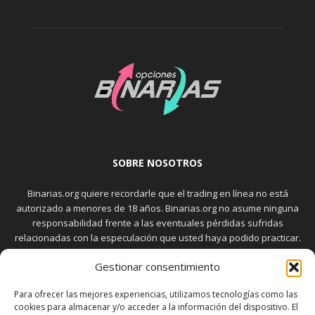
SOBRE NOSOTROS
Binarias.org quiere recordarle que el trading en línea no está
autorizado a menores de 18 años. Binarias.org no asume ninguna
responsabilidad frente a las eventuales pérdidas sufridas
relacionadas con la especulación que usted haya podido practicar.
El trading en el mercado de opciones binarias implica riesgos
Gestionar consentimiento
elevados. Usted debe conocer y aceptar estos riesgos, que
aparecen detallados en la sección "Advertencia", antes de realizar
Para ofrecer las mejores experiencias, utilizamos tecnologías como las
transacciones bursátiles.
cookies para almacenar y/o acceder a la información del dispositivo. El