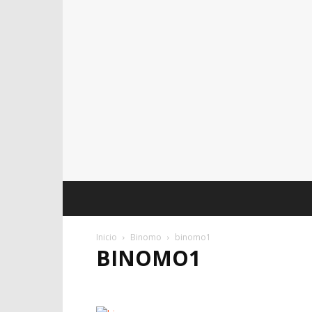
Inicio
Binomo
binomo1
BINOMO1