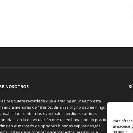
RE NOSOTROS
S
ias.org quiere recordarle que el trading en línea no está
rizado a menores de 18 años. Binarias.org no asume ninguna
onsabilidad frente a las eventuales pérdidas sufridas
cionadas con la especulación que usted haya podido practicar.
Para ofrece
ading en el mercado de opciones binarias implica riesgos
almacenar y
tecnologías
ados. Usted debe conocer y aceptar estos riesgos, que