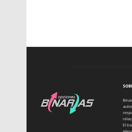
SOB
Binar
auto
resp
rela
El tr
elev