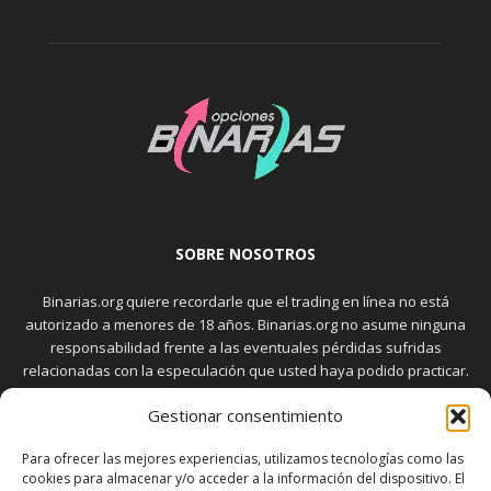
SOBRE NOSOTROS
Binarias.org quiere recordarle que el trading en línea no está
autorizado a menores de 18 años. Binarias.org no asume ninguna
responsabilidad frente a las eventuales pérdidas sufridas
relacionadas con la especulación que usted haya podido practicar.
El trading en el mercado de opciones binarias implica riesgos
Gestionar consentimiento
elevados. Usted debe conocer y aceptar estos riesgos, que
aparecen detallados en la sección "Advertencia", antes de realizar
Para ofrecer las mejores experiencias, utilizamos tecnologías como las
transacciones bursátiles.
cookies para almacenar y/o acceder a la información del dispositivo. El