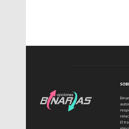
SOB
Binar
auto
resp
rela
El tr
elev