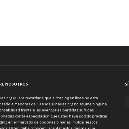
RE NOSOTROS
S
ias.org quiere recordarle que el trading en línea no está
rizado a menores de 18 años. Binarias.org no asume ninguna
onsabilidad frente a las eventuales pérdidas sufridas
cionadas con la especulación que usted haya podido practicar.
ading en el mercado de opciones binarias implica riesgos
ados. Usted debe conocer y aceptar estos riesgos, que