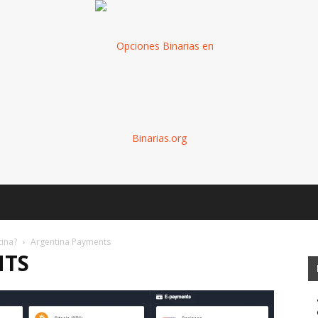
Binarias
tina?
Argentina Payments
NTS