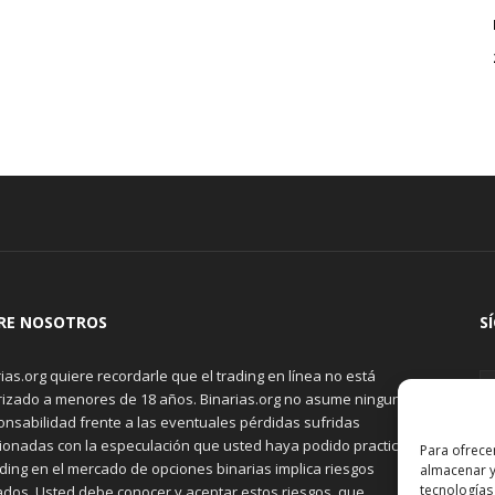
RE NOSOTROS
S
ias.org quiere recordarle que el trading en línea no está
rizado a menores de 18 años. Binarias.org no asume ninguna
onsabilidad frente a las eventuales pérdidas sufridas
cionadas con la especulación que usted haya podido practicar.
Para ofrece
ading en el mercado de opciones binarias implica riesgos
almacenar y
tecnologías
ados. Usted debe conocer y aceptar estos riesgos, que