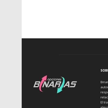
SOB
Binar
auto
resp
rela
El tr
elev