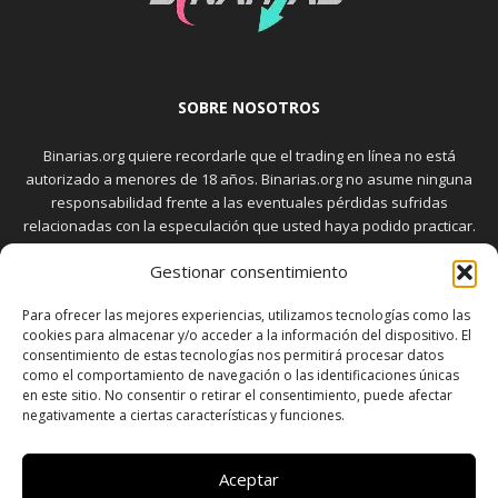
SOBRE NOSOTROS
Binarias.org quiere recordarle que el trading en línea no está
autorizado a menores de 18 años. Binarias.org no asume ninguna
responsabilidad frente a las eventuales pérdidas sufridas
relacionadas con la especulación que usted haya podido practicar.
El trading en el mercado de opciones binarias implica riesgos
Gestionar consentimiento
elevados. Usted debe conocer y aceptar estos riesgos, que
aparecen detallados en la sección "Advertencia", antes de realizar
Para ofrecer las mejores experiencias, utilizamos tecnologías como las
transacciones bursátiles.
cookies para almacenar y/o acceder a la información del dispositivo. El
consentimiento de estas tecnologías nos permitirá procesar datos
como el comportamiento de navegación o las identificaciones únicas
en este sitio. No consentir o retirar el consentimiento, puede afectar
SÍGUENOS
negativamente a ciertas características y funciones.
Aceptar