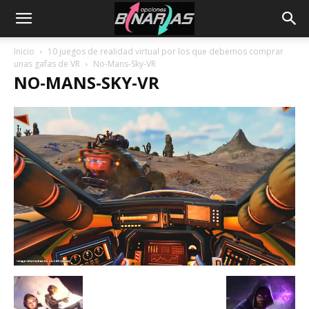
Inicio
10 juegos de realidad virtual por los que debemos comprar
unas gafas de VR
No-Mans-Sky-VR
NO-MANS-SKY-VR