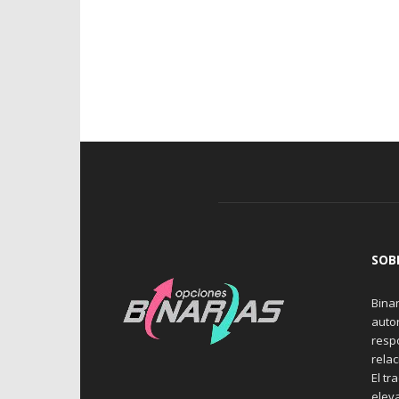
SOB
Binar
auto
resp
rela
El tr
elev