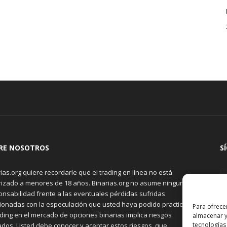
RE NOSOTROS
S
ias.org quiere recordarle que el trading en línea no está
rizado a menores de 18 años. Binarias.org no asume ninguna
onsabilidad frente a las eventuales pérdidas sufridas
cionadas con la especulación que usted haya podido practicar.
Para ofrece
ading en el mercado de opciones binarias implica riesgos
almacenar y
tecnologías
ados. Usted debe conocer y aceptar estos riesgos, que