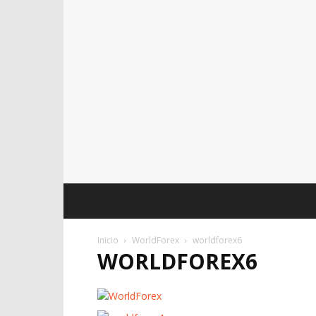
Inicio
WorldForex
worldforex6
WORLDFOREX6