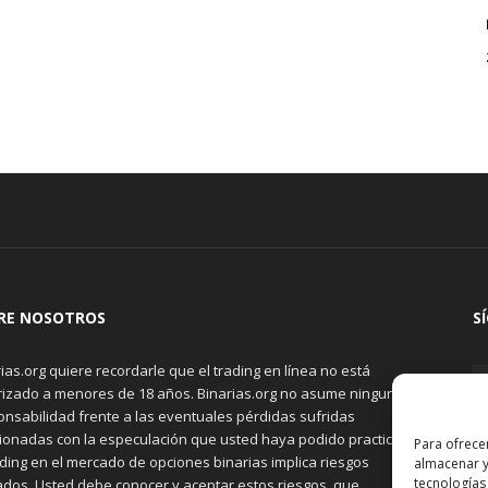
RE NOSOTROS
S
ias.org quiere recordarle que el trading en línea no está
rizado a menores de 18 años. Binarias.org no asume ninguna
onsabilidad frente a las eventuales pérdidas sufridas
cionadas con la especulación que usted haya podido practicar.
Para ofrece
ading en el mercado de opciones binarias implica riesgos
almacenar y
tecnologías
ados. Usted debe conocer y aceptar estos riesgos, que