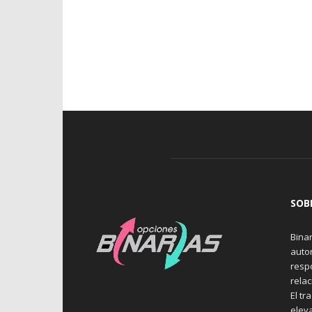
SOB
Binar
auto
resp
rela
El tr
elev